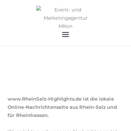
Event-
Lokale News, Events,
Marketing, Locations &
und
Beratung
Marketing
agentur
MKon
www.RheinSelz-Highlights.de
ist die lokale
Online-Nachrichtenseite aus Rhein-Selz und
für Rheinhessen.