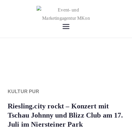
Event- und
Lokale News, Events, Marketing,
Locations & Beratung
Marketingag
entur MKon
KULTUR PUR
Riesling.city rockt – Konzert mit
Tschau Johnny und Blizz Club am 17.
Juli im Niersteiner Park