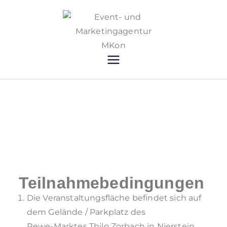
Event-
Lokale News, Events,
Marketing, Locations &
und
Beratung
Marketing
agentur
MKon
Teilnahmebedingungen
Die Veranstaltungsfläche befindet sich auf
dem Gelände / Parkplatz des
Rewe-Marktes Thilo Zorbach in Nierstein.