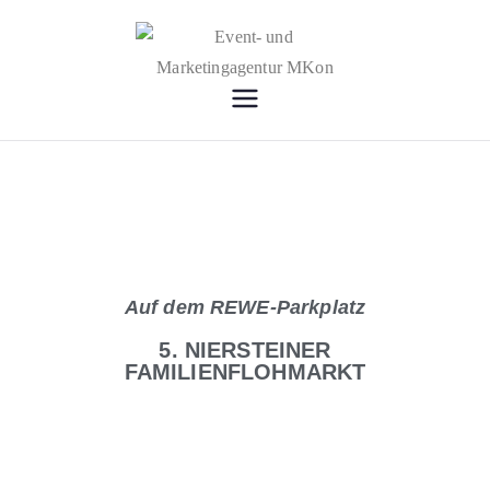
Event- und
Lokale News, Events, Marketing,
Locations & Beratung
Marketingag
entur MKon
Auf dem REWE-Parkplatz
5. NIERSTEINER
FAMILIENFLOHMARKT